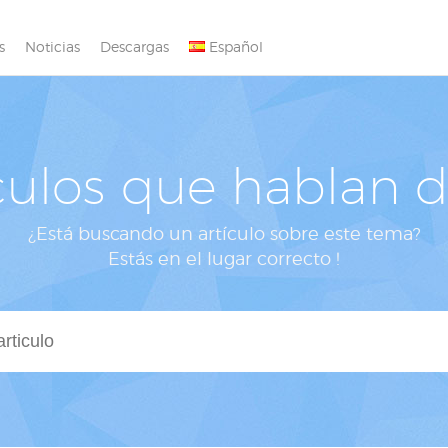
s
Noticias
Descargas
Español
culos que hablan 
¿Está buscando un artículo sobre este tema?
Estás en el lugar correcto !