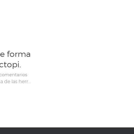
de forma
ctopi.
 comentarios
Al igual que la Raspberry Pi, la impresión 3D es una de las herramientas casi esenciales para los fabricantes, piratas informáticos y otros piratas informáticos. Cree casi cualquier objeto de plástico en unas pocas horas, a un costo ridículo y con la única limitación de poseer un modelo 3D. Para cualquiera que esté haciendo prototipos, […]