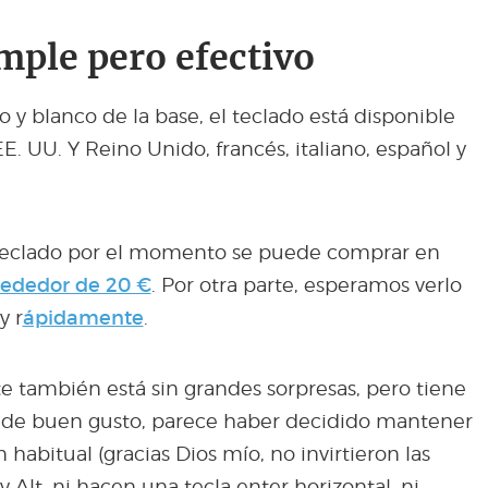
mple pero efectivo
jo y blanco de la base, el teclado está disponible
E. UU. Y Reino Unido, francés, italiano, español y
 teclado por el momento se puede comprar en
lrededor de 20 €
. Por otra parte, esperamos verlo
y r
ápidamente
.
te también está sin grandes sorpresas, pero tiene
e, de buen gusto, parece haber decidido mantener
n habitual (gracias Dios mío, no invirtieron las
l y Alt, ni hacen una tecla enter horizontal, ni