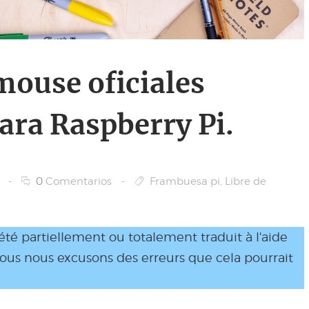
mouse oficiales
ara Raspberry Pi.
-
0
Comentarios
-
Frambuesa pi
,
Libre de
 été partiellement ou totalement traduit à l'aide
Nous nous excusons des erreurs que cela pourrait