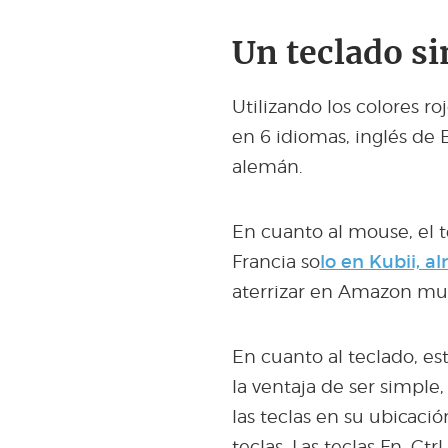
Un teclado si
Utilizando los colores ro
en 6 idiomas, inglés de E
alemán.
En cuanto al mouse, el
Francia so
lo en Kubii, a
aterrizar en Amazon mu
En cuanto al teclado, es
la ventaja de ser simpl
las teclas en su ubicació
teclas. Las teclas Fn, Ctr