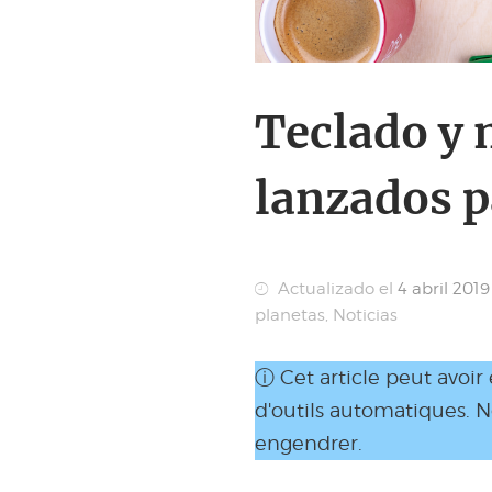
Teclado y 
lanzados p
Actualizado el
4 abril 2019
planetas
,
Noticias
ⓘ Cet article peut avoir
d'outils automatiques. 
engendrer.